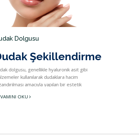
udak Dolgusu
udak Şekillendirme
dak dolgusu, genellikle hyaluronik asit gibi
lzemeler kullanılarak dudaklara hacim
zandırılması amacıyla yapılan bir estetik
gulamadır. Bu işlem, dudaklara doğal bir
VAMINI OKU
lgunluk ve sulu bir görünüm kazandırarak çizgileri
altır. Uygulama minimal invaziv bir yöntem olup,
zlı sonuçlar sağlar. Dudak dolgusu genellikle geçici
r uygulamadır ve kullanılan malzemeye bağlı
rak 6 ila 12 ay arasında etkili olabilir. Dudak
lgusu işlemi sonrasında uyulması gereken bazı