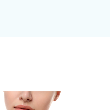
morbiditeye etkisi.” Ankara Cerrahi
Dergisi 1999; 1 (4) : 219-222
KAYAHAN C YİĞİTLER C, YILMAZ F,
YILDIZ M, UZAR Aİ, ARSLAN İ. “Rekürren
larengeal sinir disseksiyonu.” 1. Ulusal
Tiroid cerrahisi kongresi. 6-9 Ekim 1999.
İstanbul
si
)