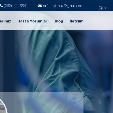
(262) 444-9941
drfahriyilmaz@gmail.com
erimiz
Hasta Yorumları
Blog
İletişim