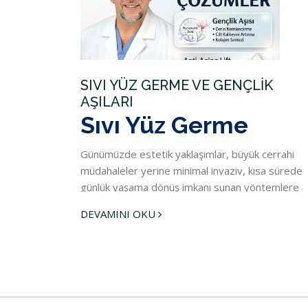
SIVI YÜZ GERME VE GENÇLİK
AŞILARI
Sıvı Yüz Germe
Günümüzde estetik yaklaşımlar, büyük cerrahi
müdahaleler yerine minimal invaziv, kısa sürede
günlük yaşama dönüş imkanı sunan yöntemlere
yönelmiştir. Yaş almayla birlikte ciltteki elastikiye
DEVAMINI OKU
kaybı, hacim eksikliği ve yer çekiminin etkisiyle
oluşan sarkmalar, pek çok kişide yorgun ve muts
bir ifade yaratabilir. İşte bu noktada, cerrahi
gerektirmeyen, yenilikçi bir çözüm
olan
ameliyatsız sıvı yüz germe
(Liquid Facelift
devreye girmektedir.