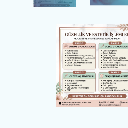
03/1993 - 09/1996 : Foça Çıkarma Filo
K.lığı Komodorluk Tbp.liği