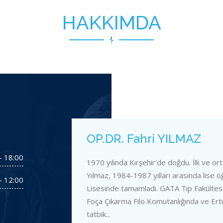
HAKKIMDA
OP.DR. Fahri YILMAZ
- 18:00
1970 yılında Kırşehir'de doğdu. İlk ve o
Yılmaz, 1984-1987 yılları arasında lise ö
- 12:00
Lisesinde tamamladı. GATA Tıp Fakültesini
Foça Çıkarma Filo Komutanlığında ve Ert
tatbik...