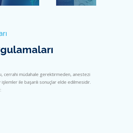
Pekcan M. Sarıkayalar Ü. Laparoskopik
kolesistektomilerde postoperatif olarak
saptanan safra yolu Yaralanmaları. 10.
Ulusal Cerrahi & Eurosurgery 2000
kongresi, 20-24 Haziran 2000- İstanbul
arı
Kayahan C. Güleç B. Yılmaz F. Uzar Aİ.
Pekcan M. Sarıkayalar Ü. Laparoskopik
kolesistektomiden açık kolesistektomiye
ygulamaları
geçiş nedenleri. 10. Ulusal Cerrahi &
Eurosurgery 2000 kongresi, 20-24
Haziran 2000- İstanbul.
YİĞİTLER C, AÇIKEL C, YILMAZ F,
sı, cerrahi müdahale gerektirmeden, anestezi
AKYÜREK G, HAZNEDAROĞLU T,
v işlemler ile başarılı sonuçlar elde edilmesidir.
PEKCAN M. “Bir eğitim hastanesinde
:
operasyon geçirmiş hastalarda hastane
enfeksiyonlarının maliyetinin araştırılması.”
Ulusal Cerrahi Kongresi, 20 Haziran
2000, İstanbul.
KAYAHAN C, YİĞİTLER C, YILMAZ Y,
YILDIZ M, UZAR Aİ, ARSLAN İ. “Rekürren
larengeal sinir disseksiyonunun